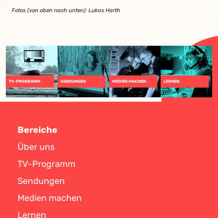
Fotos (von oben nach unten): Lukas Harth
TV-PROGRAMM
SENDUNGEN
MEDIEN MACHEN
LERNEN
Bereiche
Über uns
TV-Programm
Sendungen
Medien machen
Lernen