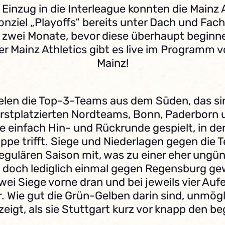
Einzug in die Interleague konnten die Mainz 
onziel „Playoffs“ bereits unter Dach und Fach
zwei Monate, bevor diese überhaupt beginne
er Mainz Athletics gibt es live im Programm
Mainz!
ielen die Top-3-Teams aus dem Süden, das s
erstplatzierten Nordteams, Bonn, Paderborn u
ne einfach Hin- und Rückrunde gespielt, in de
pe trifft. Siege und Niederlagen gegen die T
gulären Saison mit, was zu einer eher ungün
an doch lediglich einmal gegen Regensburg 
wei Siege vorne dran und bei jeweils vier Auf
. Wie gut die Grün-Gelben darin sind, unmög
gezeigt, als sie Stuttgart kurz vor knapp den b