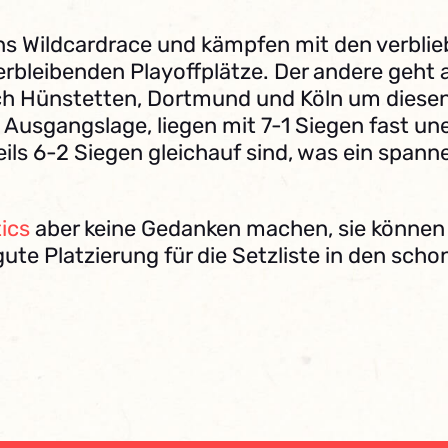
s Wildcardrace und kämpfen mit den verbli
erbleibenden Playoffplätze. Der andere geht
ch Hünstetten, Dortmund und Köln um diesen 
e Ausgangslage, liegen mit 7-1 Siegen fast u
eils 6-2 Siegen gleichauf sind, was ein spa
tics
aber keine Gedanken machen, sie können 
ute Platzierung für die Setzliste in den scho