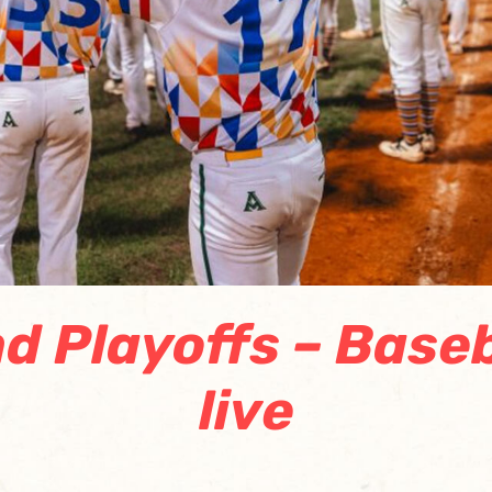
d Playoffs – Base
live