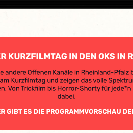
R KURZFILMTAG IN DEN OKS IN 
le andere Offenen Kanäle in Rheinland-Pfalz b
 am Kurzfilmtag und zeigen das volle Spektr
n. Von Trickfilm bis Horror-Shorty für jede*n
dabei.
IER GIBT ES DIE PROGRAMMVORSCHAU DE