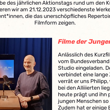
e des jährlichen Aktionstags rund um den K
eren wir am 21.12.2023 verschiedenste Werk
nt*innen, die das unerschöpfliches Repertoir
Filmform zeigen.
Filme der Junge
Anlässlich des Kurzfi
vom Bundesverband J
Studio eingeladen. 
verbindet eine lang
verrät er uns Philip
bei den Alliiierten li
heute prägt und ihn 
jungen Menschen so f
Zudem hat er einige 