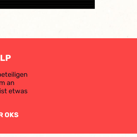
RLP
eteiligen
um an
 ist etwas
R OKS