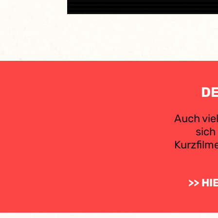
DE
Auch vie
sich
Kurzfilme
>> H