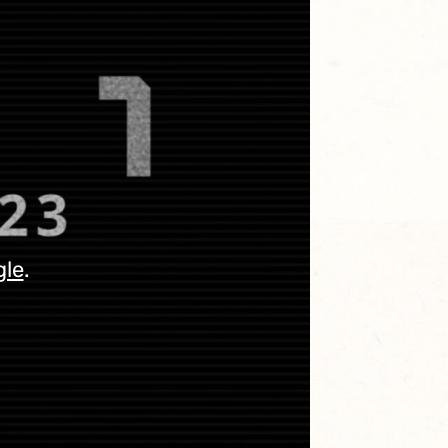
gle
.