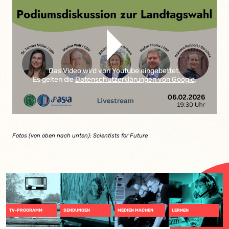
Das Video wird von Youtube eingebettet.
Es gelten die
Datenschutzerklärungen von Google
.
Fotos (von oben nach unten): Scientists for Future
TV-PROGRAMM
SENDUNGEN
MEDIEN MACHEN
LERNEN