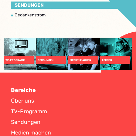
SENDUNGEN
Gedankenstrom
TV-PROGRAMM
SENDUNGEN
MEDIEN MACHEN
LERNEN
Bereiche
Über uns
TV-Programm
Sendungen
Medien machen