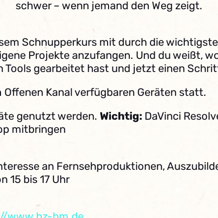
schwer – wenn jemand den Weg zeigt.
esem Schnupperkurs mit durch die wichtigste
gene Projekte anzufangen. Und du weißt, wo 
Tools gearbeitet hast und jetzt einen Schrit
m Offenen Kanal verfügbaren Geräten statt.
äte genutzt werden.
Wichtig:
DaVinci Resolve
op mitbringen
Interesse an Fernsehproduktionen, Auszubil
n 15 bis 17 Uhr
://www.bz-bm.de