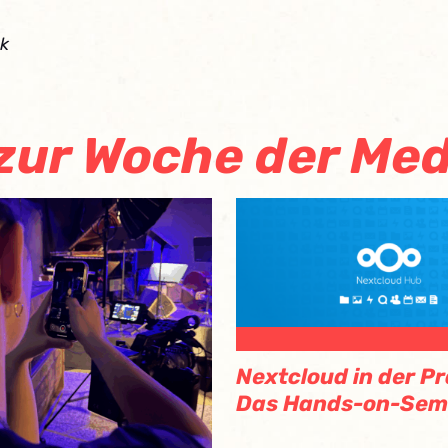
nk
 zur Woche der M
Nextcloud in der Pr
Das Hands-on-Sem