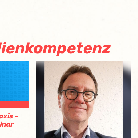
edienkompetenz
axis –
inar