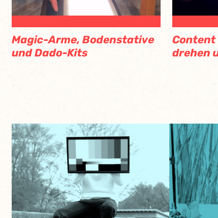
Magic-Arme, Bodenstative
Content 
und Dado-Kits
drehen 