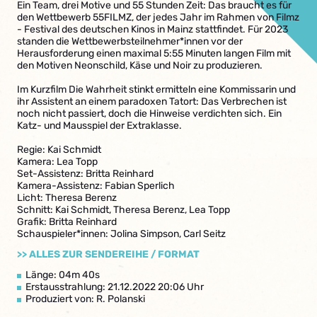
Ein Team, drei Motive und 55 Stunden Zeit: Das braucht es für
den Wettbewerb 55FILMZ, der jedes Jahr im Rahmen von Filmz
- Festival des deutschen Kinos in Mainz stattfindet. Für 2023
standen die Wettbewerbsteilnehmer*innen vor der
Herausforderung einen maximal 5:55 Minuten langen Film mit
den Motiven Neonschild, Käse und Noir zu produzieren.
Im Kurzfilm Die Wahrheit stinkt ermitteln eine Kommissarin und
ihr Assistent an einem paradoxen Tatort: Das Verbrechen ist
noch nicht passiert, doch die Hinweise verdichten sich. Ein
Katz- und Mausspiel der Extraklasse.
Regie: Kai Schmidt
Kamera: Lea Topp
Set-Assistenz: Britta Reinhard
Kamera-Assistenz: Fabian Sperlich
Licht: Theresa Berenz
Schnitt: Kai Schmidt, Theresa Berenz, Lea Topp
Grafik: Britta Reinhard
Schauspieler*innen: Jolina Simpson, Carl Seitz
>> ALLES ZUR SENDEREIHE / FORMAT
Länge: 04m 40s
Erstausstrahlung: 21.12.2022 20:06 Uhr
Produziert von: R. Polanski