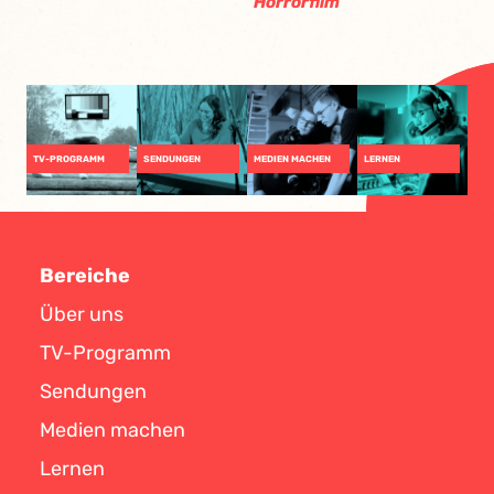
Horrorfilm
TV-PROGRAMM
SENDUNGEN
MEDIEN MACHEN
LERNEN
Bereiche
Über uns
TV-Programm
Sendungen
Medien machen
Lernen