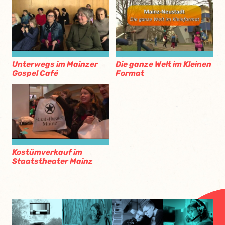
Unterwegs im Mainzer
Die ganze Welt im Kleinen
Gospel Café
Format
Kostümverkauf im
Staatstheater Mainz