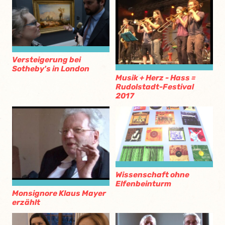
Versteigerung bei
Sotheby's in London
Musik + Herz - Hass =
Rudolstadt-Festival
2017
Wissenschaft ohne
Elfenbeinturm
Monsignore Klaus Mayer
erzählt