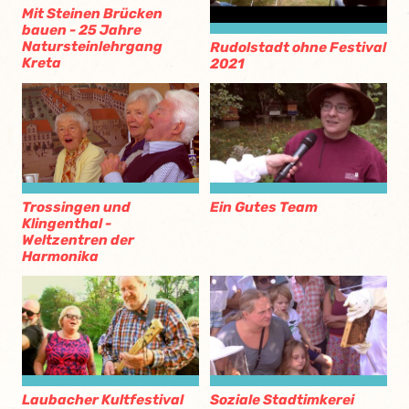
Mit Steinen Brücken
bauen - 25 Jahre
Natursteinlehrgang
Rudolstadt ohne Festival
Kreta
2021
Ein Gutes Team
Trossingen und
Klingenthal -
Weltzentren der
Harmonika
Laubacher Kultfestival
Soziale Stadtimkerei