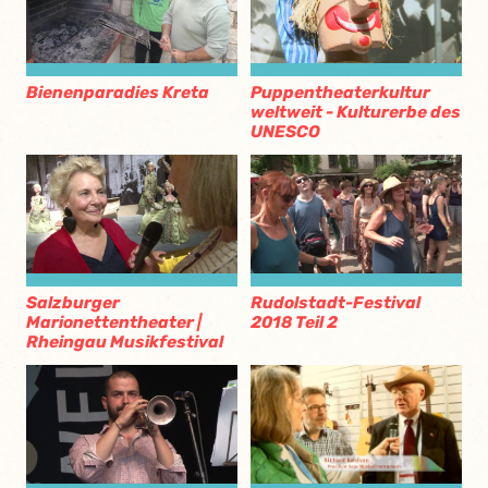
Bienenparadies Kreta
Puppentheaterkultur
weltweit - Kulturerbe des
UNESCO
Salzburger
Rudolstadt-Festival
Marionettentheater |
2018 Teil 2
Rheingau Musikfestival