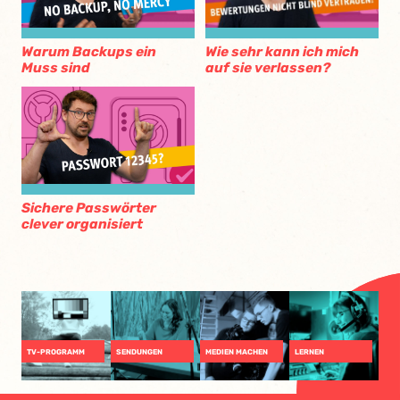
Wie sehr kann ich mich
Warum Backups ein
auf sie verlassen?
Muss sind
Sichere Passwörter
clever organisiert
TV-PROGRAMM
SENDUNGEN
MEDIEN MACHEN
LERNEN