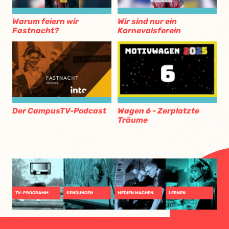
Warum feiern wir
Wir sind nur ein
Fastnacht?
Karnevalsferein
Der CampusTV-Podcast
Wagen 6 - Zerplatzte
Träume
TV-PROGRAMM
SENDUNGEN
MEDIEN MACHEN
LERNEN