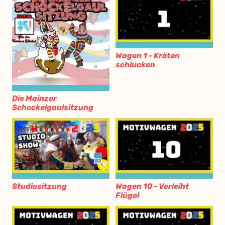
Wagen 1 - Kröten
schlucken
Die Mainzer
Schockelgaulsitzung
Studiositzung
Wagen 10 - Verleiht
Flügel