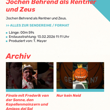
Jochen Behrend als Rentner
und Zeus
Jochen Behrend als Rentner und Zeus.
>> ALLES ZUR SENDEREIHE / FORMAT
Länge: 00m 59s
Erstausstrahlung: 13.02.2026 11:11 Uhr
Produziert von: T. Mayer
Archiv
Finale mit Frederik van
Nur kein Neid
der Sonne, den
Kapellenmainzern und
Amigos del Sol