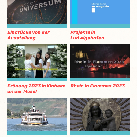
Eindrücke von der
Projekte in
Ausstellung
Ludwigshafen
Krönung 2023 in Kinheim
Rhein in Flammen 2023
an der Mosel