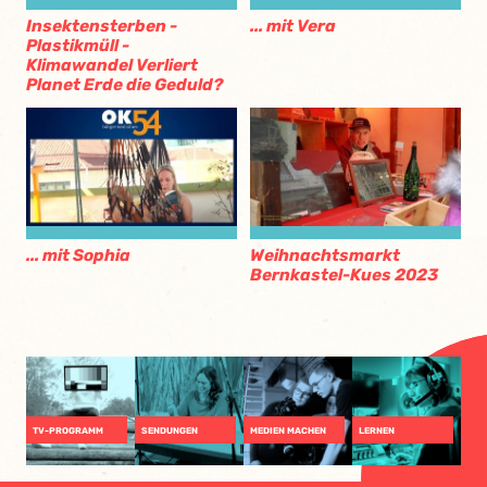
Insektensterben -
... mit Vera
Plastikmüll -
Klimawandel Verliert
Planet Erde die Geduld?
... mit Sophia
Weihnachtsmarkt
Bernkastel-Kues 2023
TV-PROGRAMM
SENDUNGEN
MEDIEN MACHEN
LERNEN