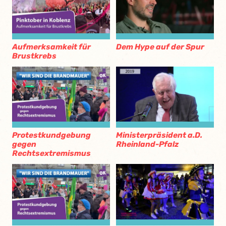
Aufmerksamkeit für
Dem Hype auf der Spur
Brustkrebs
Protestkundgebung
Ministerpräsident a.D.
gegen
Rheinland-Pfalz
Rechtsextremismus