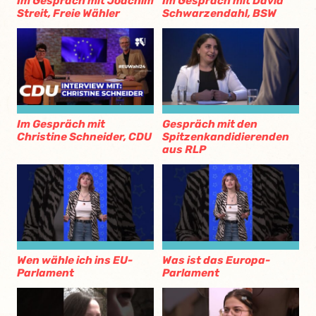
Im Gespräch mit Joachim
Im Gespräch mit David
Streit, Freie Wähler
Schwarzendahl, BSW
Im Gespräch mit
Gespräch mit den
Christine Schneider, CDU
Spitzenkandidierenden
aus RLP
Wen wähle ich ins EU-
Was ist das Europa-
Parlament
Parlament