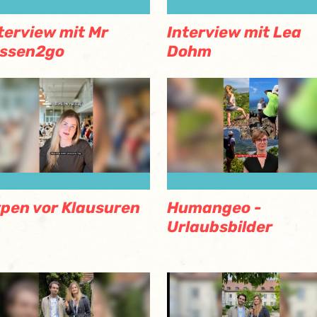
terview mit Mr
Interview mit Lea
issen2go
Dohm
pen vor Klausuren
Humangeo -
Urlaubsbilder