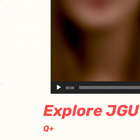
00:00
Explore JGU
Q+