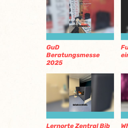
GuD
Fu
Beratungsmesse
ei
2025
Lernorte Zentral Bib
Wh