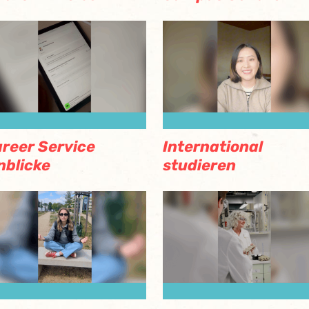
reer Service
International
nblicke
studieren