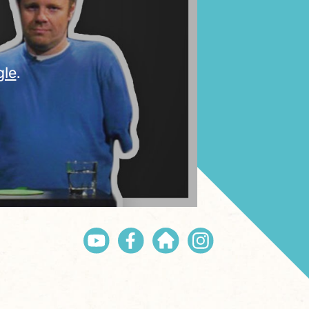
gle
.