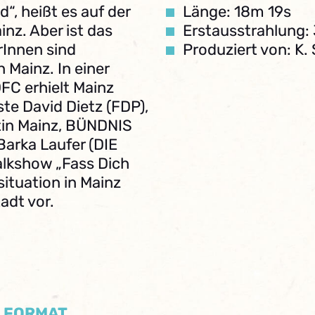
d“, heißt es auf der
Länge: 18m 19s
inz. Aber ist das
Erstausstrahlung:
rInnen sind
Produziert von: K.
 Mainz. In einer
C erhielt Mainz
ste David Dietz (FDP),
tin Mainz, BÜNDNIS
arka Laufer (DIE
Talkshow „Fass Dich
situation in Mainz
tadt vor.
/ FORMAT