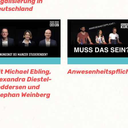
galisierung in
eutschland
t Michael Ebling,
Anwesenheitspflic
exandra Diestel-
eddersen und
tephan Weinberg