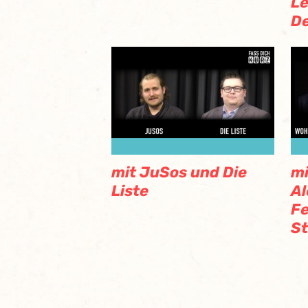
Le
D
mit JuSos und Die
mi
Liste
Al
F
S