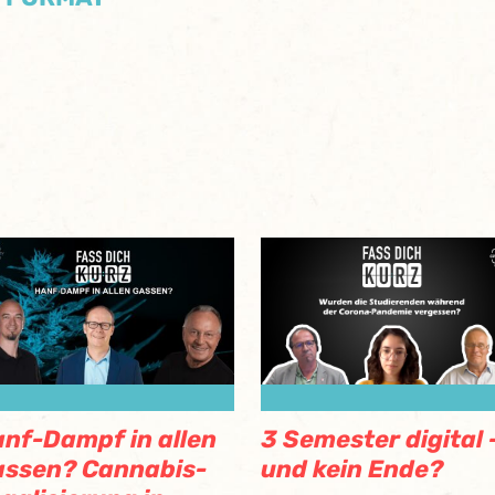
nf-Dampf in allen
3 Semester digital 
ssen? Cannabis-
und kein Ende?