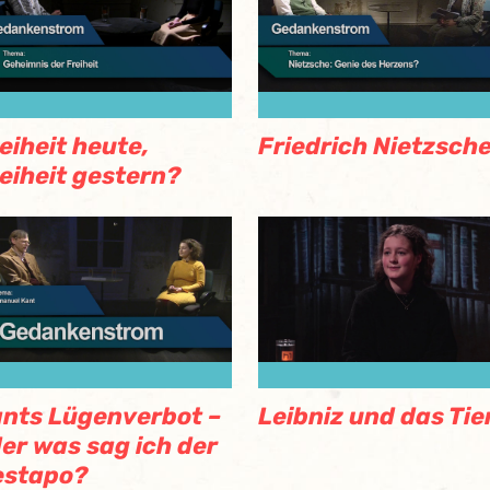
eiheit heute,
Friedrich Nietzsch
eiheit gestern?
nts Lügenverbot –
Leibniz und das Tie
er was sag ich der
estapo?