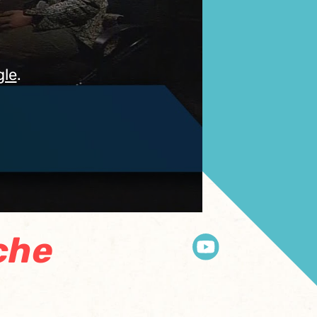
gle
.
che