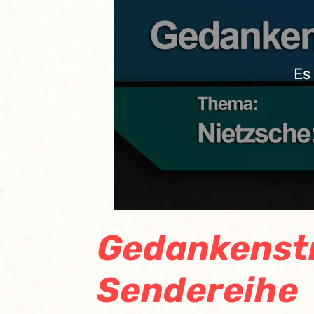
Es
Gedankenstr
Sendereihe