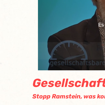
Es
Gesellschaf
Stopp Ramstein, was k