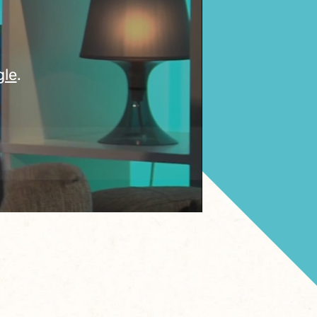
gle
.