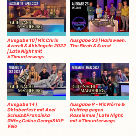
Ausgabe 10 | Mit Chris
Ausgabe 23 | Halloween,
Averell & Abklingeln 2022
The Birch & Kunst
| Late Night mit
#Timunterwegs
Ausgabe 14 |
Ausgabe 9 - Mit Môrre &
Oktoberfest mit Axel
Welttag gegen
Schulz&Franziska
Rassismus | Late Night
Giffey,Celine Georgi&VIP
mit #Timunterwegs
Velo