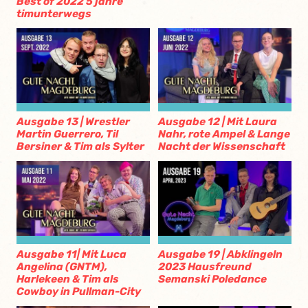
Best of 2022 5 jahre
timunterwegs
Ausgabe 13 | Wrestler
Ausgabe 12 | Mit Laura
Martin Guerrero, Til
Nahr, rote Ampel & Lange
Bersiner & Tim als Sylter
Nacht der Wissenschaft
Ausgabe 11| Mit Luca
Ausgabe 19 | Abklingeln
Angelina (GNTM),
2023 Hausfreund
Harlekeen & Tim als
Semanski Poledance
Cowboy in Pullman-City