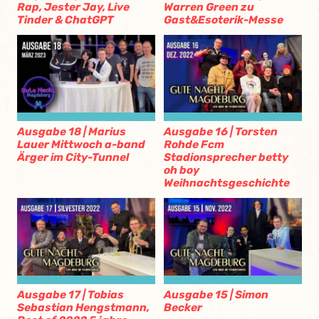
Rap, Jester Jay, Live
Warren Green zu
Tinder & ChatGPT
Gast&Esoterik-Messe
Ausgabe 18 | Marius
Ausgabe 16 | Torsten
Lauer Mittwoch a-band
Rohde Fcm
Ärger im City-Tunnel
Stadionsprecher betty
oh boy
Weihnachtsgeschichte
Ausgabe 17 | Tobias
Ausgabe 15 | Simon
Sebastian Hengstmann,
Becker