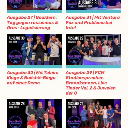
Ausgabe 27 | Bouldern,
Ausgabe 31 | Mit Ventura
Tag gegen rassismus &
Fox und Probleme bei
Gras- Legalisierung
Intel
Ausgabe 30 | Mit Tobias
Ausgabe 29 | FCM
Kluge & Bullshit-Bingo
Stadionsprecher,
auf einer Demo
Brandkannen, Live
Tinder Vol. 2 & Juwelen
der O