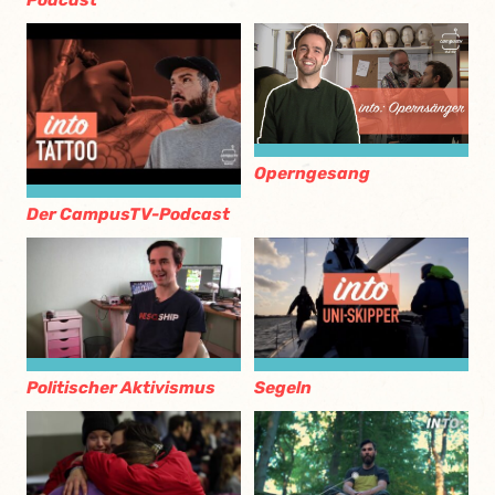
Podcast
Operngesang
Der CampusTV-Podcast
Politischer Aktivismus
Segeln