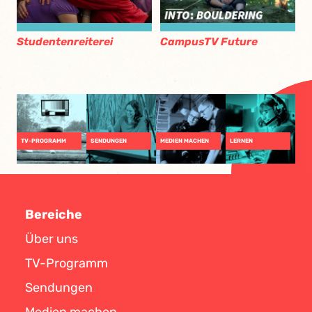
Studentenreiterei
CampusTV Future
TV-PROGRAMM
SENDUNGEN
MEDIEN MACHEN
LERNEN
Bereiche
Über uns
TV-Programm
Sendungen
Medien machen