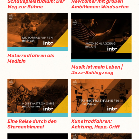
Schauspielstudium: Der
Newcomer mit großen
Weg zur Bühne
Ambitionen: Windsurfen
Motorradfahren als
Medizin
Musik ist mein Leben |
Jazz-Schlagzeug
Eine Reise durch den
Kunstradfahren:
Sternenhimmel
Achtung, Hopp, Griff