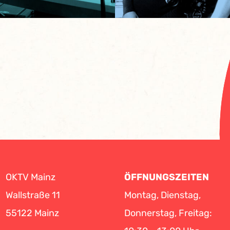
OKTV Mainz
ÖFFNUNGSZEITEN
Wallstraße 11
Montag, Dienstag,
55122 Mainz
Donnerstag, Freitag: