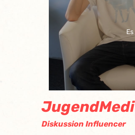
Es
JugendMed
Diskussion Influencer