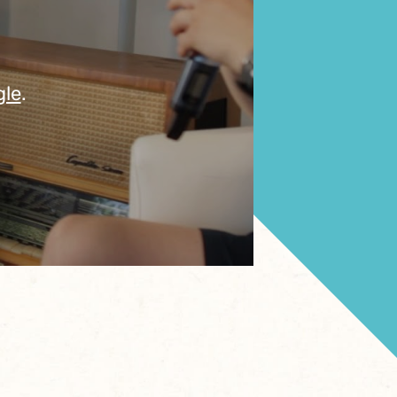
gle
.