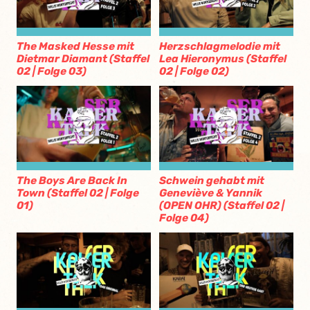
The Masked Hesse mit
Herzschlagmelodie mit
Dietmar Diamant (Staffel
Lea Hieronymus (Staffel
02 | Folge 03)
02 | Folge 02)
The Boys Are Back In
Schwein gehabt mit
Town (Staffel 02 | Folge
Geneviève & Yannik
01)
(OPEN OHR) (Staffel 02 |
Folge 04)