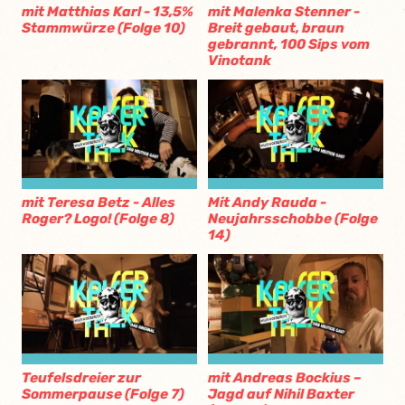
mit Matthias Karl - 13,5%
mit Malenka Stenner -
Stammwürze (Folge 10)
Breit gebaut, braun
gebrannt, 100 Sips vom
Vinotank
mit Teresa Betz - Alles
Mit Andy Rauda -
Roger? Logo! (Folge 8)
Neujahrsschobbe (Folge
14)
Teufelsdreier zur
mit Andreas Bockius –
Sommerpause (Folge 7)
Jagd auf Nihil Baxter