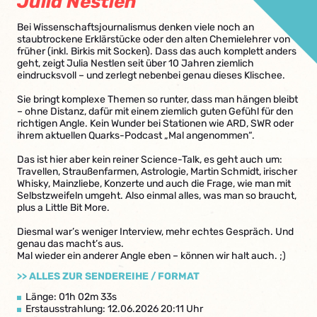
Julia Nestlen
Bei Wissenschaftsjournalismus denken viele noch an
staubtrockene Erklärstücke oder den alten Chemielehrer von
früher (inkl. Birkis mit Socken). Dass das auch komplett anders
geht, zeigt Julia Nestlen seit über 10 Jahren ziemlich
eindrucksvoll – und zerlegt nebenbei genau dieses Klischee.
Sie bringt komplexe Themen so runter, dass man hängen bleibt
– ohne Distanz, dafür mit einem ziemlich guten Gefühl für den
richtigen Angle. Kein Wunder bei Stationen wie ARD, SWR oder
ihrem aktuellen Quarks-Podcast „Mal angenommen“.
Das ist hier aber kein reiner Science-Talk, es geht auch um:
Travellen, Straußenfarmen, Astrologie, Martin Schmidt, irischer
Whisky, Mainzliebe, Konzerte und auch die Frage, wie man mit
Selbstzweifeln umgeht. Also einmal alles, was man so braucht,
plus a Little Bit More.
Diesmal war’s weniger Interview, mehr echtes Gespräch. Und
genau das macht’s aus.
Mal wieder ein anderer Angle eben – können wir halt auch. ;)
>> ALLES ZUR SENDEREIHE / FORMAT
Länge: 01h 02m 33s
Erstausstrahlung: 12.06.2026 20:11 Uhr