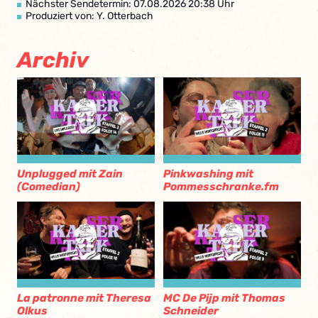
Nächster Sendetermin: 07.08.2026 20:38 Uhr
Produziert von: Y. Otterbach
Archiv
Unplugged mit Zain
Pinkwashing mit
(Comedian)
Pommesschranke.fm
La patronne mit Theresa
MC De Pijp mit Thomas
Olkus
Schneider