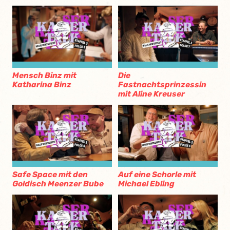
Mensch Binz mit
Die
Katharina Binz
Fastnachtsprinzessin
mit Aline Kreuser
Safe Space mit den
Auf eine Schorle mit
Goldisch Meenzer Bube
Michael Ebling