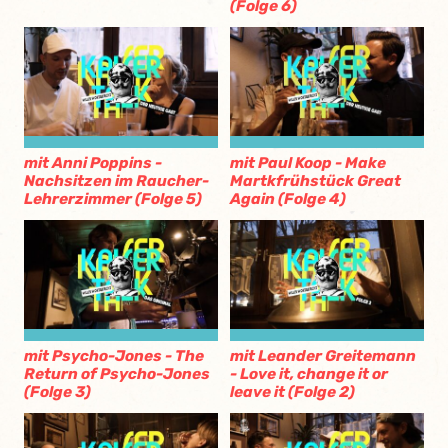
(Folge 6)
mit Anni Poppins -
mit Paul Koop - Make
Nachsitzen im Raucher-
Martkfrühstück Great
Lehrerzimmer (Folge 5)
Again (Folge 4)
mit Psycho-Jones - The
mit Leander Greitemann
Return of Psycho-Jones
- Love it, change it or
(Folge 3)
leave it (Folge 2)