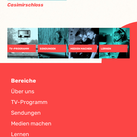
Casimirschloss
TV-PROGRAMM
SENDUNGEN
MEDIEN MACHEN
LERNEN
Bereiche
Über uns
TV-Programm
Sendungen
Medien machen
Lernen