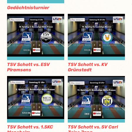
Gedächtnisturnier
TSV Schott vs. ESV
TSV Schott vs. KV
Piramsens
Grünstadt
TSV Schott vs. 1.SKC
TSV Schott vs. SV Carl