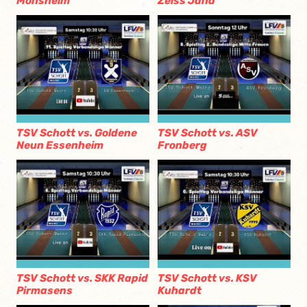
Monsheim
Zeiss Jana
TSV Schott vs. Goldene
TSV Schott vs. ASV
Neun Essenheim
Fronberg
TSV Schott vs. SKK Rapid
TSV Schott vs. KSV
Pirmasens
Kuhardt