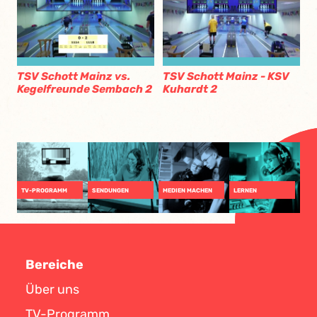
TSV Schott Mainz vs.
TSV Schott Mainz - KSV
Kegelfreunde Sembach 2
Kuhardt 2
TV-PROGRAMM
SENDUNGEN
MEDIEN MACHEN
LERNEN
Bereiche
Über uns
TV-Programm