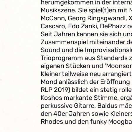
herumgekommen in der interna
Musikszene. Sie spiel(t)en mit 
McCann, Georg Ringsgwandl, Xa
Cascaro, Edo Zanki, DePhazz o
Seit Jahren kennen sie sich u
Zusammenspiel miteinander d
Sound und die Improvisationslu
Trioprogramm aus Standards z
eigenen Stücken und 'Moonson
Kleiner teilweise neu arrangie
Mond anlässlich der Eröffnun
RLP 2019) bildet ein stetig ro
Koshos markante Stimme, ergä
perkussive Gitarre, Baldus mä
den 40er Jahren sowie Kleiner
Rhodes und den funky Moogba