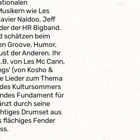
tionalen
Musikern wie Les
vier Naidoo, Jeff
der der HR Bigband.
nd schätzen beim
en Groove, Humor,
st der Anderen. Ihr
.B. von Les Mc Cann,
gs' (von Kosho &
rte Lieder zum Thema
g des Kultursommers
llendes Fundament für
nzt durch seine
chtiges Drumset aus
s flächiges Fender
ss.