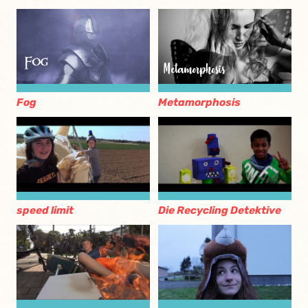
Fog
Metamorphosis
speed limit
Die Recycling Detektive