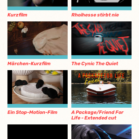
Kurzfilm
Rhoihesse stirbt nie
Märchen-Kurzfilm
The Cynic The Quiet
Ein Stop-Motion-Film
A Package/Friend For
Life - Extended cut