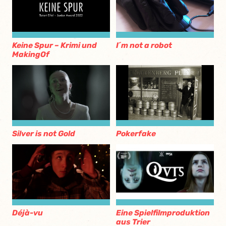
Keine Spur – Krimi und
I´m not a robot
MakingOf
Silver is not Gold
Pokerfake
Eine Spielfilmproduktion
Déjà-vu
aus Trier