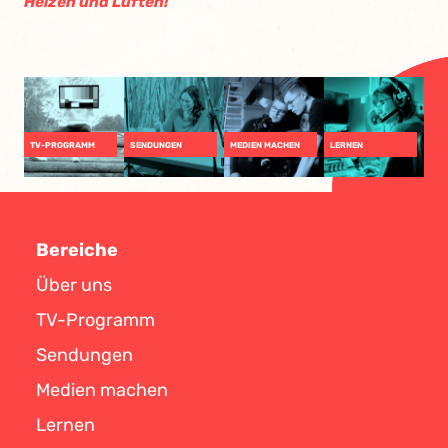
Heizen und Lüften!
TV-PROGRAMM
SENDUNGEN
MEDIEN MACHEN
LERNEN
Bereiche
Über uns
TV-Programm
Sendungen
Medien machen
Lernen