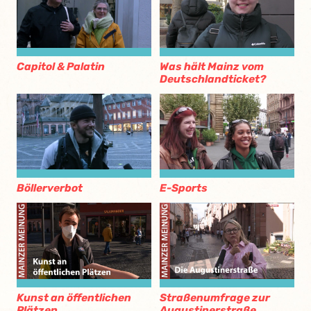
Capitol & Palatin
Was hält Mainz vom
Deutschlandticket?
Böllerverbot
E-Sports
Kunst an öffentlichen
Straßenumfrage zur
Plätzen
Augustinerstraße