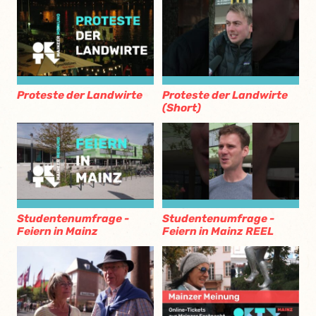
Proteste der Landwirte
Proteste der Landwirte
(Short)
Studentenumfrage -
Studentenumfrage -
Feiern in Mainz
Feiern in Mainz REEL