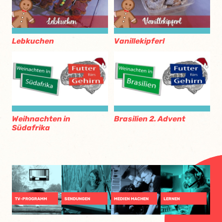
Lebkuchen
Vanillekipferl
Weihnachten in
Brasilien 2. Advent
Südafrika
TV-PROGRAMM
SENDUNGEN
MEDIEN MACHEN
LERNEN