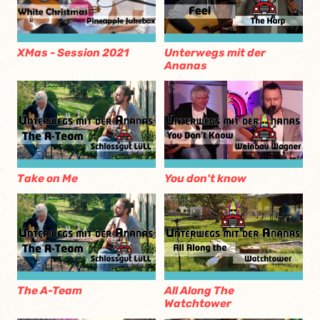
XMas - Session 2021
Unterwegs mit der
Ananas
Take on Me
You don't know
The A-Team
All Along The
Watchtower