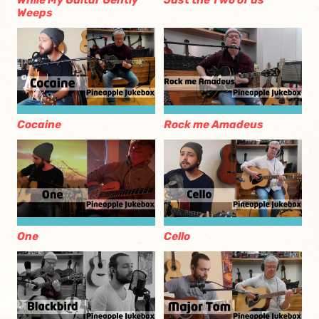
While My Guitar Gently
Just the Two of us
Weeps
Cocaine
Rock me Amadeus
One
Cello