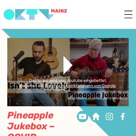
Das Video wird von Youtube eingebettet.
Es gelten die
Datenschutzerklärungen von Google
.
Pineapple
Jukebox –