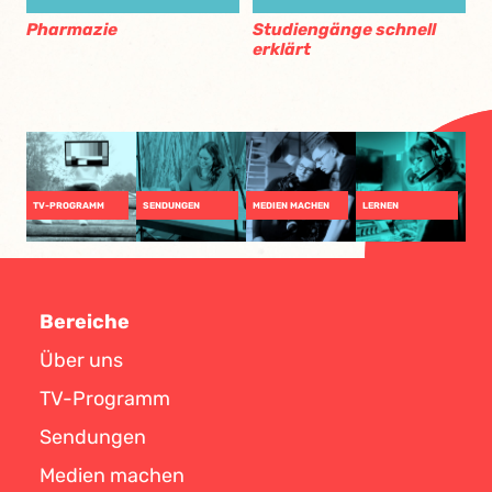
Pharmazie
Studiengänge schnell
erklärt
TV-PROGRAMM
SENDUNGEN
MEDIEN MACHEN
LERNEN
Bereiche
Über uns
TV-Programm
Sendungen
Medien machen