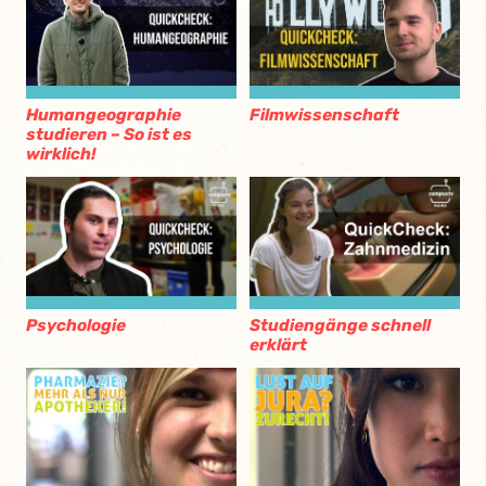
Humangeographie
Filmwissenschaft
studieren – So ist es
wirklich!
Psychologie
Studiengänge schnell
erklärt