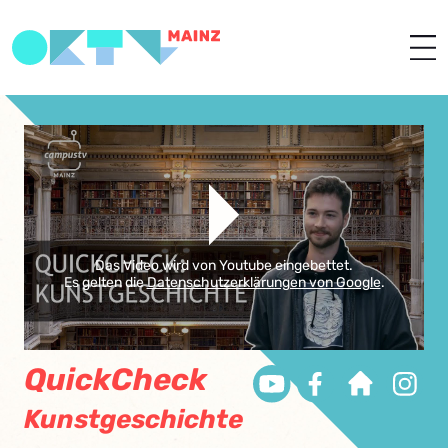
Das Video wird von Youtube eingebettet.
Es gelten die
Datenschutzerklärungen von Google
.
QuickCheck
Kunstgeschichte