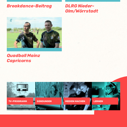
Breakdance-Beitrag
DLRG Nieder-
Olm/Wörrstadt
Quadball Mainz
Capricorns
TV-PROGRAMM
SENDUNGEN
MEDIEN MACHEN
LERNEN