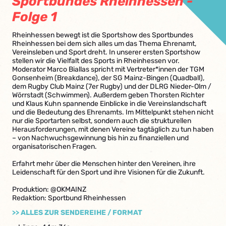
Sportbundes Rheinhessen -
Folge 1
Rheinhessen bewegt ist die Sportshow des Sportbundes
Rheinhessen bei dem sich alles um das Thema Ehrenamt,
Vereinsleben und Sport dreht. In unserer ersten Sportshow
stellen wir die Vielfalt des Sports in Rheinhessen vor.
Moderator Marco Biallas spricht mit Vertreter*innen der TGM
Gonsenheim (Breakdance), der SG Mainz-Bingen (Quadball),
dem Rugby Club Mainz (7er Rugby) und der DLRG Nieder-Olm /
Wörrstadt (Schwimmen). Außerdem geben Thorsten Richter
und Klaus Kuhn spannende Einblicke in die Vereinslandschaft
und die Bedeutung des Ehrenamts. Im Mittelpunkt stehen nicht
nur die Sportarten selbst, sondern auch die strukturellen
Herausforderungen, mit denen Vereine tagtäglich zu tun haben
– von Nachwuchsgewinnung bis hin zu finanziellen und
organisatorischen Fragen.
Erfahrt mehr über die Menschen hinter den Vereinen, ihre
Leidenschaft für den Sport und ihre Visionen für die Zukunft.
Produktion: ‪@OKMAINZ‬
Redaktion: Sportbund Rheinhessen
>> ALLES ZUR SENDEREIHE / FORMAT