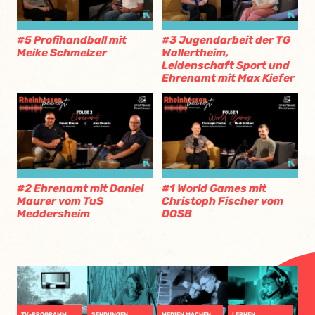
#5 Profihandball mit
#3 Jugendarbeit der TG
Meike Schmelzer
Wallertheim,
Leidenschaft Sport und
Ehrenamt mit Max Kiefer
#2 Ehrenamt mit Daniel
#1 World Games mit
Maurer vom TuS
Christoph Fischer vom
Meddersheim
DOSB
TV-PROGRAMM
SENDUNGEN
MEDIEN MACHEN
LERNEN