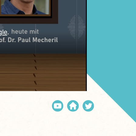
gle
.