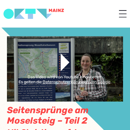
Das Video wird von Youtube eingebettet.
Es gelten die
Datenschutzerklärungen von Google
.
Seitensprünge am
Moselsteig – Teil 2