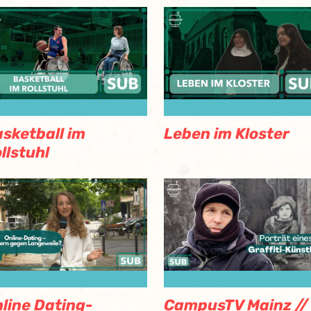
sketball im
Leben im Kloster
llstuhl
line Dating-
CampusTV Mainz //