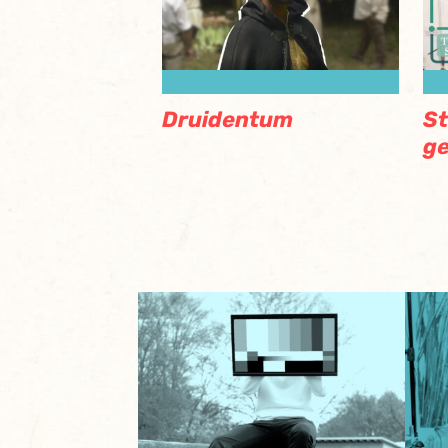
Druidentum
S
g