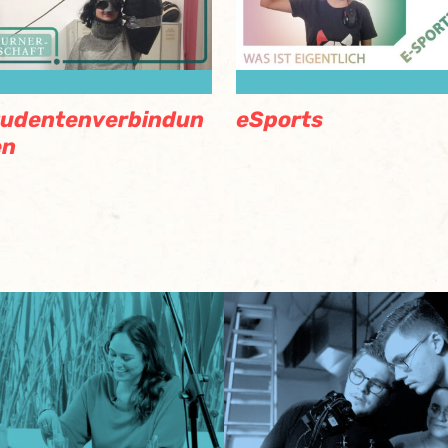
tudentenverbindun
eSports
en