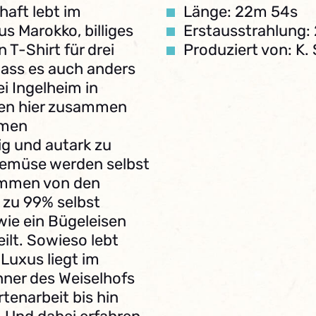
haft lebt im
Länge: 22m 54s
s Marokko, billiges
Erstausstrahlung:
 T-Shirt für drei
Produziert von: K.
ass es auch anders
ei Ingelheim in
ben hier zusammen
amen
ig und autark zu
Gemüse werden selbst
tammen von den
 zu 99% selbst
wie ein Bügeleisen
ilt. Sowieso lebt
Luxus liegt im
ohner des Weiselhofs
rtenarbeit bis hin