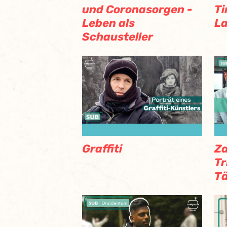
und Coronasorgen -
Ti
Leben als
La
Schausteller
Za
Graffiti
Tr
T