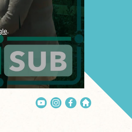
gle
.