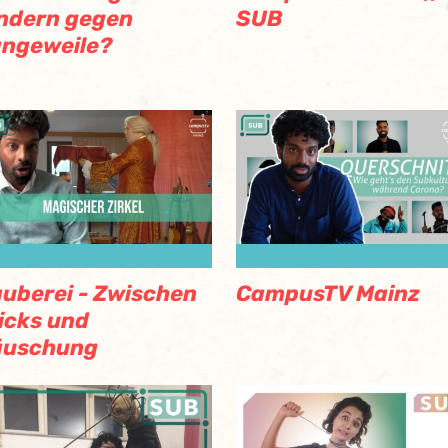
ndern gegen
SUB
ngeweile?
uberei - Zwischen
CampusTV Mainz
icks und
äuschung