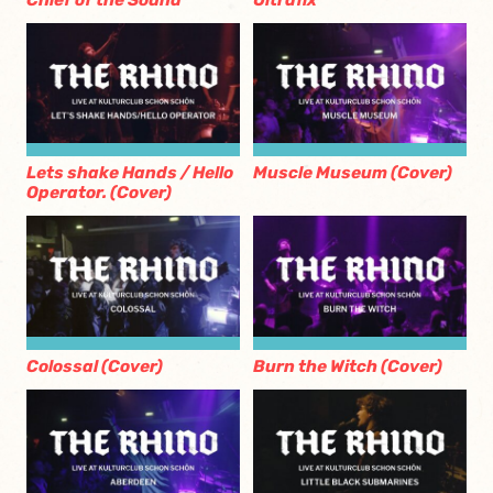
Chief of the Sound
Ultrafix
Lets shake Hands / Hello
Muscle Museum (Cover)
Operator. (Cover)
Colossal (Cover)
Burn the Witch (Cover)