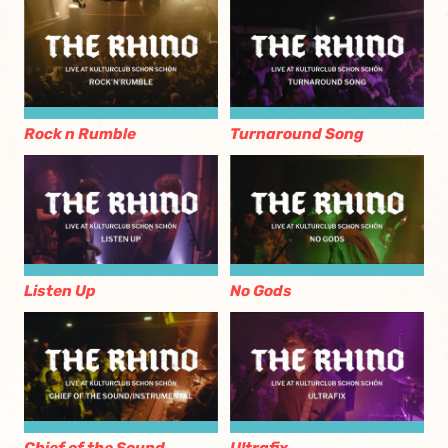
Rock n Rumble
Turnaround Song
Listen Up
No Gods