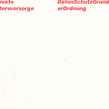
ivate
DatenSchutzGrun
tersvorsorge
erOrdnung