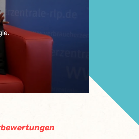
gle
.
ktbewertungen