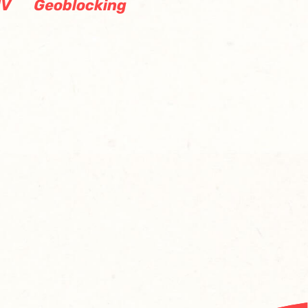
dV
Geoblocking