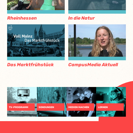
Rheinhessen
In die Natur
Das Marktfrühstück
CampusMedia Aktuell
TV-PROGRAMM
SENDUNGEN
MEDIEN MACHEN
LERNEN