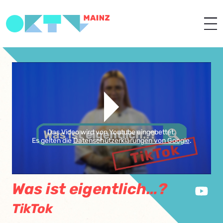
Das Video wird von Youtube eingebettet.
Es gelten die
Datenschutzerklärungen von Google
.
Was ist eigentlich…?
TikTok