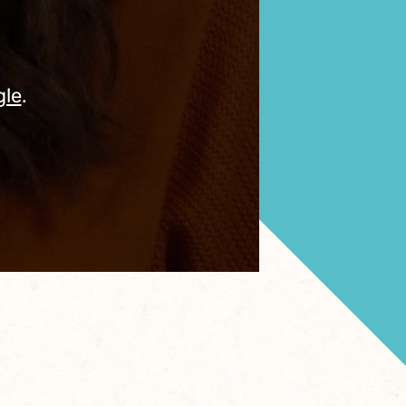
gle
.