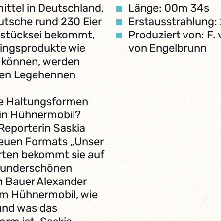
mittel in Deutschland.
Länge: 00m 34s
eutsche rund 230 Eier
Erstausstrahlung:
ühstücksei bekommt,
Produziert von: F.
blingsprodukte wie
von Engelbrunn
 können, werden
onen Legehennen
che Haltungsformen
 ein Hühnermobil?
 Reporterin Saskia
neuen Formats „Unser
rten bekommt sie auf
wunderschönen
en Bauer Alexander
nem Hühnermobil, wie
und was das