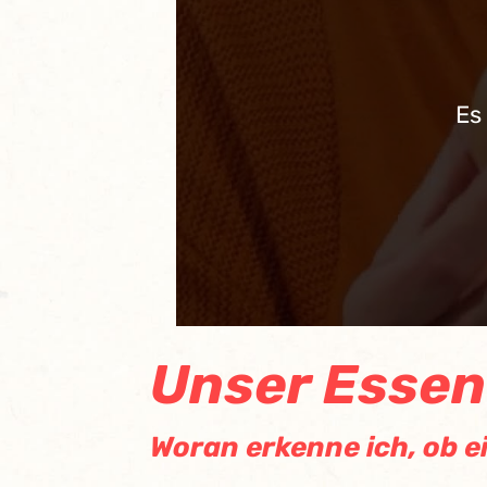
Es
Unser Essen
Woran erkenne ich, ob ei