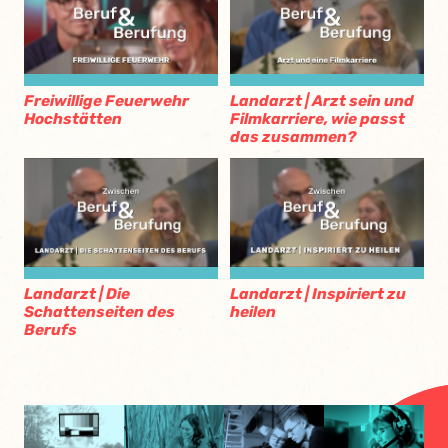
Freiwillige Feuerwehr
Landarzt | Arzt sein und
Hochstätten
Filmkarriere, wie passt
das zusammen?
Landarzt | Die
Landarzt | Inspiriert zu
Schattenseiten des
heilen
Berufs