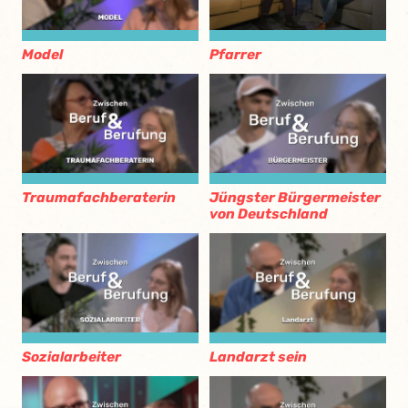
Model
Pfarrer
Traumafachberaterin
Jüngster Bürgermeister
von Deutschland
Sozialarbeiter
Landarzt sein