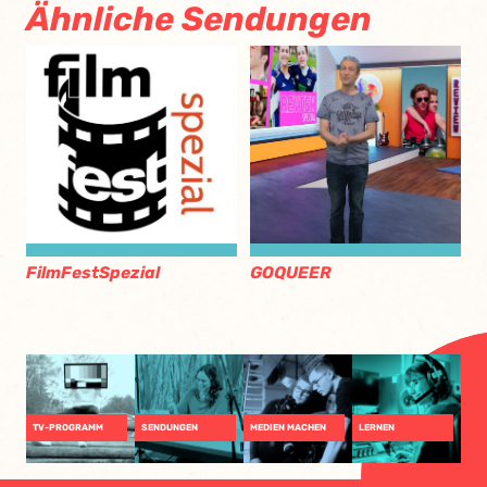
Ähnliche Sendungen
FilmFestSpezial
GOQUEER
TV-PROGRAMM
SENDUNGEN
MEDIEN MACHEN
LERNEN