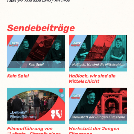
Fotos (von oben nach unten): Nils Stock
Sendebeiträge
Kein Spiel
Haßloch, wir sind die
Mittelschicht
Filmaufführung von
Werkstatt der Jungen
"Leibniz - Chronik eines
Filmszene