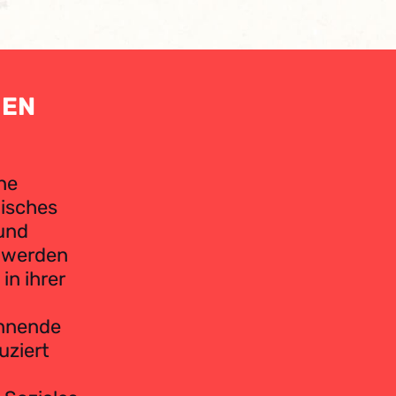
HEN
ne
nisches
und
d werden
in ihrer
annende
uziert