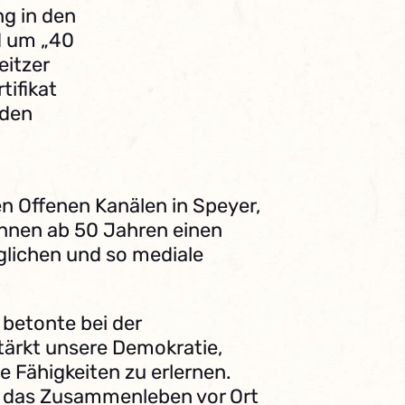
ng in den
d um „40
eitzer
tifikat
rden
en Offenen Kanälen in Speyer,
*innen ab 50 Jahren einen
glichen und so mediale
 betonte bei der
stärkt unsere Demokratie,
 Fähigkeiten zu erlernen.
er das Zusammenleben vor Ort