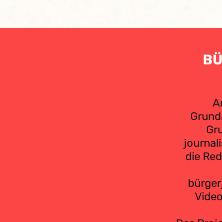
BÜ
A
Grunda
Gr
journal
die Red
bürger
Video