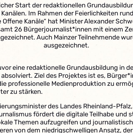
icher Start der redaktionellen Grundausbildu
 Kanälen. Im Rahmen der Feierlichkeiten run
 Offene Kanäle“ hat Minister Alexander Schw
amt 26 Bürgerjournalist*innen mit einem Zer
gezeichnet. Auch Mainzer Teilnehmende wu
ausgezeichnet.
vor eine redaktionelle Grundausbildung in d
absolviert. Ziel des Projektes ist es, Bürger
 die professionelle Medienproduktion zu ermö
ter zu stärken.
sierungsminister des Landes Rheinland-Pfalz,
urnalismus fördert die digitale Teilhabe und 
kale Themen aufzugreifen und journalistische
tieren von dem niedrigschwelligen Ansatz, d