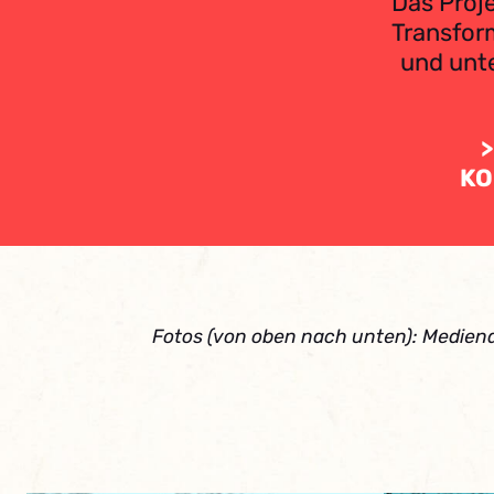
Das Proje
Transfor
und unte
KO
Fotos (von oben nach unten): Mediena