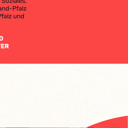
 Soziales,
and-Pfalz
Pfalz und
.
D
TER