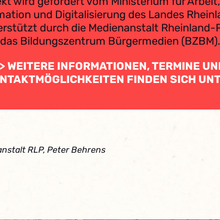
kt wird gefördert vom Ministerium für Arbeit,
mation und Digitalisierung des Landes Rheinl
rstützt durch die Medienanstalt Rheinland-
das Bildungszentrum Bürgermedien (BZBM)
>> WEITERE INFORMATIONEN, TERMINE UN
NTAKTMÖGLICHKEITEN FINDEN SICH UN
nstalt RLP, Peter Behrens