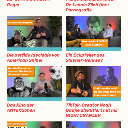
Regel
Dr. Leonie Zilch über
Pornografie
Die perfide Ideologie von
Ein Eckpfeiler des
American Sniper
Slasher-Genres?
Das Kino der
TikTok-Creator Noah
Attraktionen
Badjie diskutiert mit mir
NIGHTCRAWLER