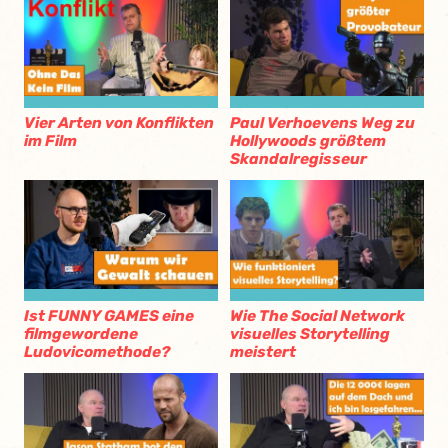
Vier Arten von Konflikten
Paul Verhoevens Weg zu
im Film
Hollywoods größtem
Skandalregisseur
Ist FUNNY GAMES eine
Wie The Social Network
filmgewordene
visuelles Storytelling
Ludovicomethode?
meistert