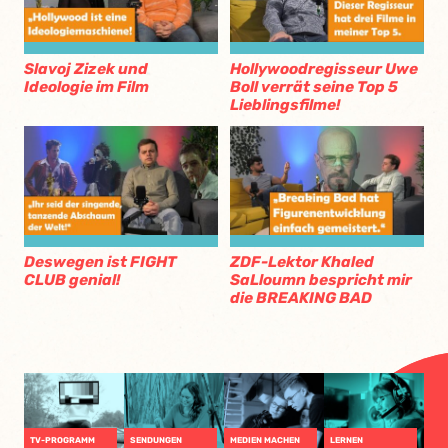
Slavoj Zizek und
Hollywoodregisseur Uwe
Ideologie im Film
Boll verrät seine Top 5
Lieblingsfilme!
Deswegen ist FIGHT
ZDF-Lektor Khaled
CLUB genial!
SaLloumn bespricht mir
die BREAKING BAD
TV-PROGRAMM
SENDUNGEN
MEDIEN MACHEN
LERNEN