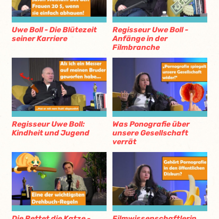
Uwe Boll - Die Blütezeit
Regisseur Uwe Boll -
seiner Karriere
Anfänge in der
Filmbranche
Regisseur Uwe Boll:
Was Ponografie über
Kindheit und Jugend
unsere Gesellschaft
verrät
Die Rettet die Katze -
Filmwissenschaftlerin