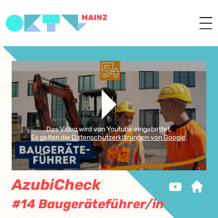
Das Video wird von Youtube eingebettet.
Es gelten die
Datenschutzerklärungen von Google
.
AzubiCheck
#14 Baugeräteführer/in