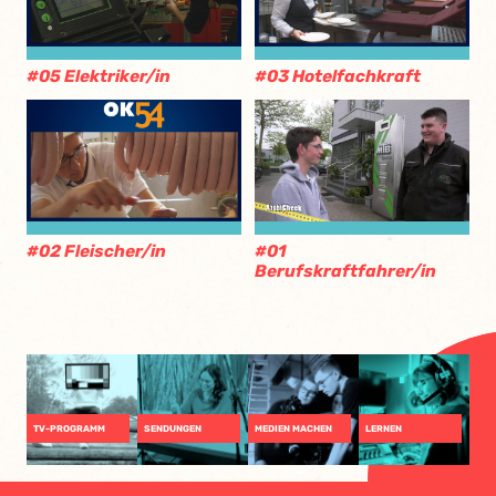
#05 Elektriker/in
#03 Hotelfachkraft
#02 Fleischer/in
#01
Berufskraftfahrer/in
TV-PROGRAMM
SENDUNGEN
MEDIEN MACHEN
LERNEN