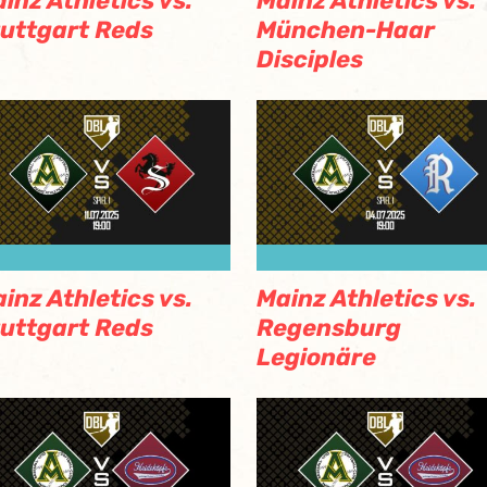
inz Athletics vs.
Mainz Athletics vs.
uttgart Reds
München-Haar
Disciples
inz Athletics vs.
Mainz Athletics vs.
uttgart Reds
Regensburg
Legionäre