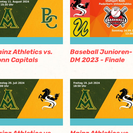
inz Athletics vs.
Baseball Junioren-
nn Capitals
DM 2023 - Finale