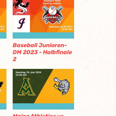
Baseball Junioren-
DM 2023 - Halbfinale
2