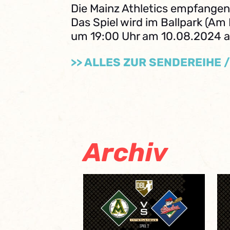
Die Mainz Athletics empfangen
Das Spiel wird im Ballpark (A
um 19:00 Uhr am 10.08.2024 
>> ALLES ZUR SENDEREIHE 
Archiv