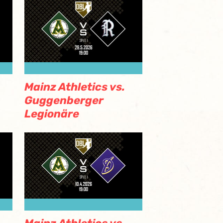
Mainz Athletics vs.
Guggenberger
Legionäre