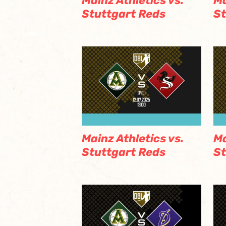
Mainz Athletics vs.
Ma
Stuttgart Reds
St
Mainz Athletics vs.
Ma
Stuttgart Reds
St