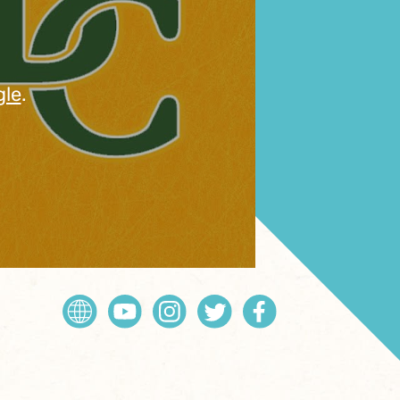
gle
.