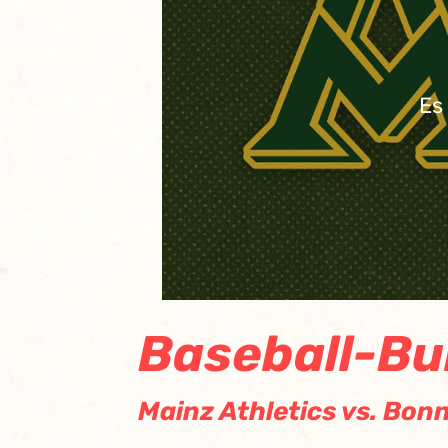
Es
Baseball-Bu
Mainz Athletics vs. Bonn