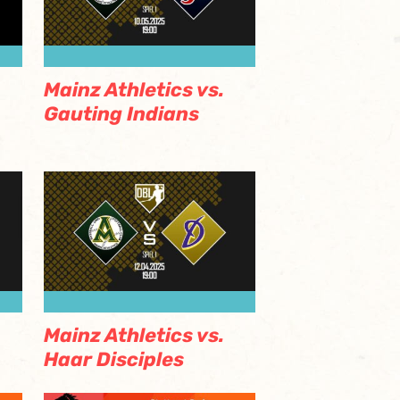
Mainz Athletics vs.
Gauting Indians
Mainz Athletics vs.
Haar Disciples