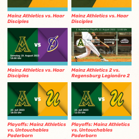
Mainz Athletics vs. Haar
Mainz Athletics vs. Haar
Disciples
Disciples
Mainz Athletics vs. Haar
Mainz Athletics 2 vs.
Disciples
Regensburg Legionäre 2
Playoffs: Mainz Athletics
Playoffs: Mainz Athletics
vs. Untouchables
vs. Untouchables
Paderborn
Paderborn