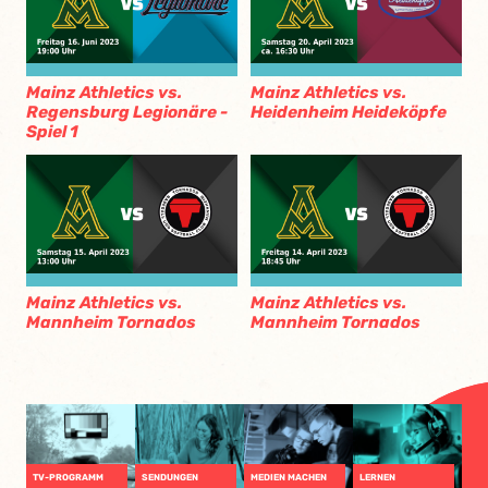
Mainz Athletics vs.
Mainz Athletics vs.
Regensburg Legionäre -
Heidenheim Heideköpfe
Spiel 1
Mainz Athletics vs.
Mainz Athletics vs.
Mannheim Tornados
Mannheim Tornados
TV-PROGRAMM
SENDUNGEN
MEDIEN MACHEN
LERNEN