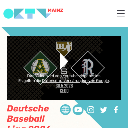
Das Video wird von Youtube eingebettet.
Es gelten die
Datenschutzerklärungen von Google
.
Deutsche
Baseball