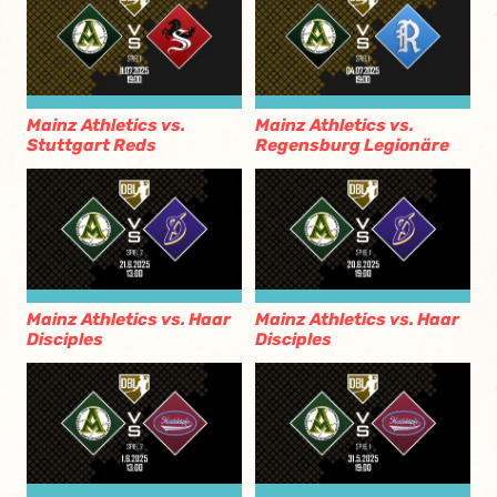
Mainz Athletics vs.
Mainz Athletics vs.
Stuttgart Reds
Regensburg Legionäre
Mainz Athletics vs. Haar
Mainz Athletics vs. Haar
Disciples
Disciples