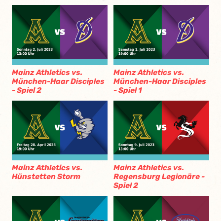
Mainz Athletics vs.
Mainz Athletics vs.
München-Haar Disciples
München-Haar Disciples
- Spiel 2
- Spiel 1
Mainz Athletics vs.
Mainz Athletics vs.
Hünstetten Storm
Regensburg Legionäre -
Spiel 2