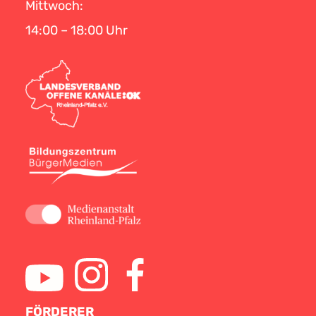
Mittwoch:
14:00 – 18:00 Uhr
FÖRDERER