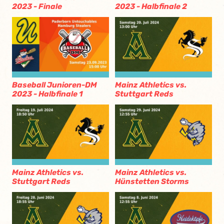
2023 - Finale
2023 - Halbfinale 2
Baseball Junioren-DM
Mainz Athletics vs.
2023 - Halbfinale 1
Stuttgart Reds
Mainz Athletics vs.
Mainz Athletics vs.
Stuttgart Reds
Hünstetten Storms