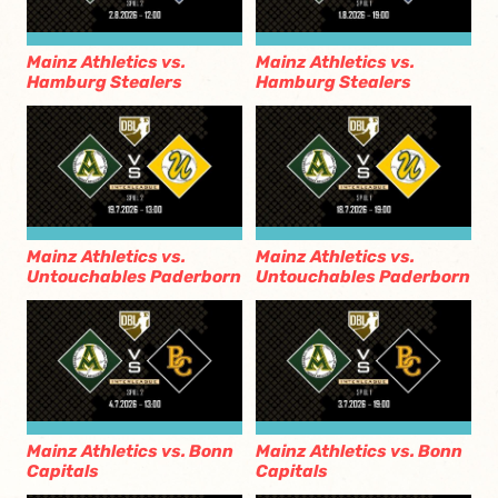
Mainz Athletics vs.
Mainz Athletics vs.
Hamburg Stealers
Hamburg Stealers
Mainz Athletics vs.
Mainz Athletics vs.
Untouchables Paderborn
Untouchables Paderborn
Mainz Athletics vs. Bonn
Mainz Athletics vs. Bonn
Capitals
Capitals