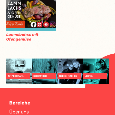
Lammlachse mit
Ofengemüse
TV-PROGRAMM
SENDUNGEN
MEDIEN MACHEN
LERNEN
Bereiche
Über uns