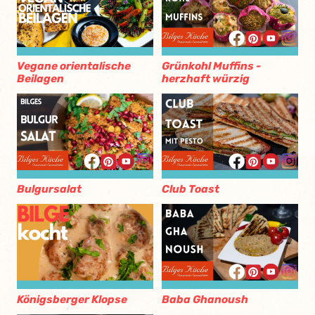
Vegane orientalische
Grünkohl Muffins -
Beilagen
herzhaft würzig
Bulgursalat
Club Toast
Königsberger Klopse
Baba Ghanoush