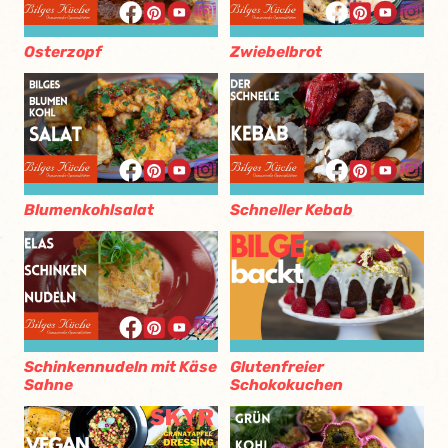
Osterzopf
Zwiebelbrot
Blumenkohlsalat
Schneller Kebab
Schinkennudeln mit Käse
Glutenfreier
Sahne
Schokokuchen