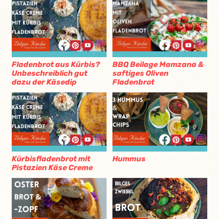
BBQ Beilage Mamzana &
Fladenbrot aus Kürbis?
saftiges Oliven
Unbeschreiblich gut
Fladenbrot
dazu der Käsedip
Kürbisfladenbrot mit
Hummus
Pistazien Käse Creme