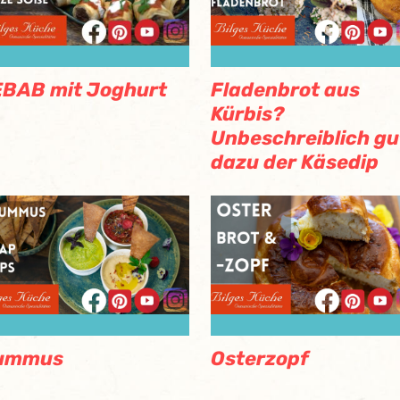
BAB mit Joghurt
Fladenbrot aus
Kürbis?
Unbeschreiblich gu
dazu der Käsedip
ummus
Osterzopf