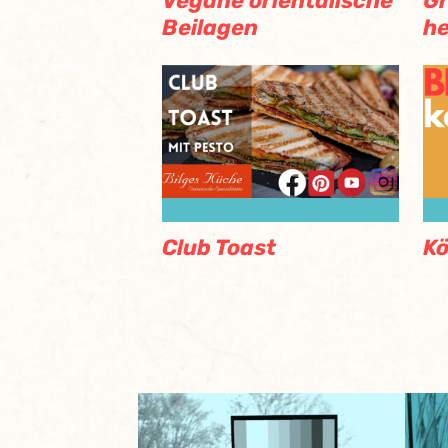
Vegane orientalische
Gr
Beilagen
he
Club Toast
Kö