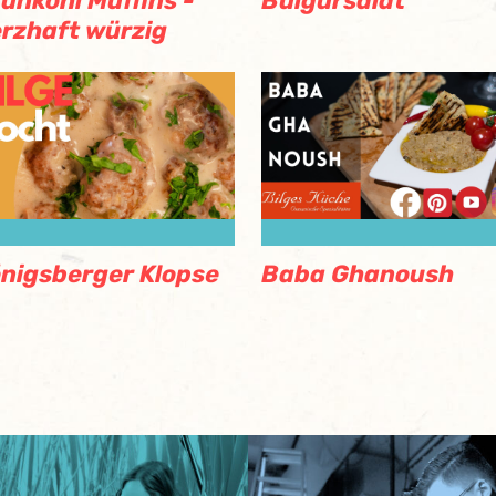
ünkohl Muffins -
Bulgursalat
rzhaft würzig
nigsberger Klopse
Baba Ghanoush