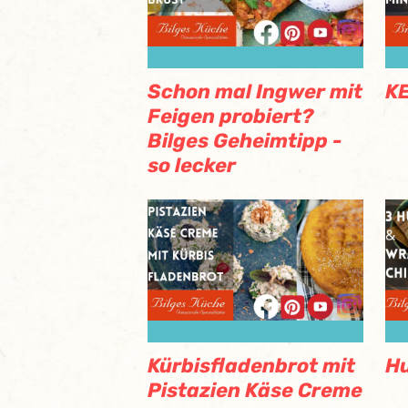
Schon mal Ingwer mit
KE
Feigen probiert?
Bilges Geheimtipp -
so lecker
Kürbisfladenbrot mit
H
Pistazien Käse Creme