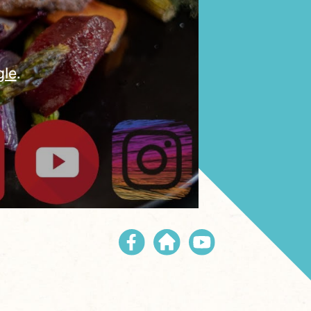
gle
.