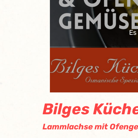
Es
Bilges Küch
Lammlachse mit Ofeng