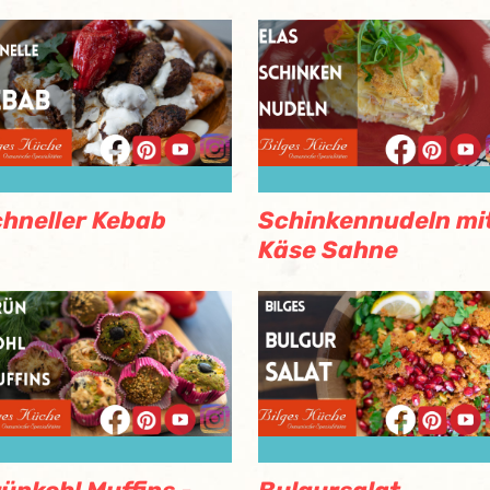
hneller Kebab
Schinkennudeln mi
Käse Sahne