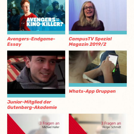
Avengers-Endgame-
CampusTV Spezial
Essay
Magazin 2019/2
Whats-App Gruppen
Junior-Mitglied der
Gutenberg-Akademie