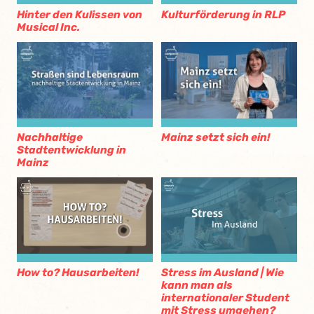
Hinter den Kulissen von
Kulturförderung in RLP
Musical Inc.
Nachhaltige
Mainz setzt sich ein!
Stadtentwicklung in
Mainz
How to? Hausarbeiten!
Stress im Ausland | Wie
kann man als
internationaler Student
mit Stress umgehen?