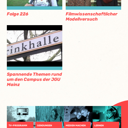
Folge 226
Filmwissenschaftlicher
Modellversuch
Spannende Themen rund
um den Campus der JGU
Mainz
TV-PROGRAMM
SENDUNGEN
MEDIEN MACHEN
LERNEN