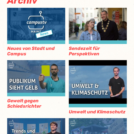
Archiv
Neues von Stadt und
Sendezeit für
Campus
Perspektiven
Gewalt gegen
Schiedsrichter
Umwelt und Klimaschutz