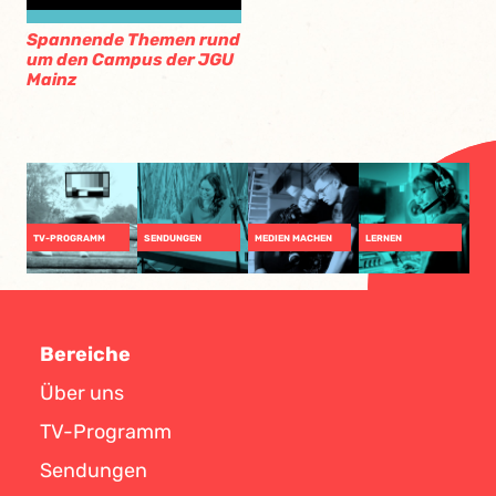
Spannende Themen rund
um den Campus der JGU
Mainz
TV-PROGRAMM
SENDUNGEN
MEDIEN MACHEN
LERNEN
Bereiche
Über uns
TV-Programm
Sendungen