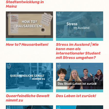
Stadtentwicklung in
Mainz
How to? Hausarbeiten!
Stress im Ausland | Wie
kann man als
internationaler Student
mit Stress umgehen?
Queerfeindliche Gewalt
Das Leben ist zurück!
nimmt zu